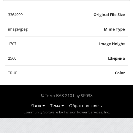
3364999
Original File Size
image/jpeg
Mime Type
1707
Image Height
2560
Ширина
TRUE
Color
Тема ВАЗ 2101
SP038
by
Язык
Тема
Обратная связь
Community Software by Invision Power Services, Inc.