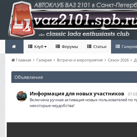
Клуб
Форумы
Статьи
Галерея
Главная
Галерея
Встречи и мероприятия
Сезон 2026
Д
Объявления
Информация для новых участников
07.03
Включена ручная активация новых пользователей по п
некоторые неудобства!