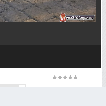
одписчики
1
ИЗ АЛЬБОМА
День рождения клуба - 28.03.2026
29 фото
0 комментариев
0