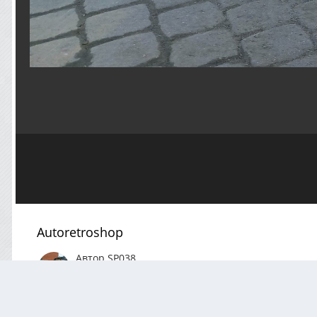
Autoretroshop
Автор
SP038
Март 29
113 просмотра
Посмотреть все изображ