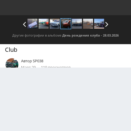
Другие фотографии в альбоме
День рождения клуба - 28.03.2026
Club
Автор
SP038
Март 29
119 просмотров
Посмотреть все изображения автора
0
Подписчики
1