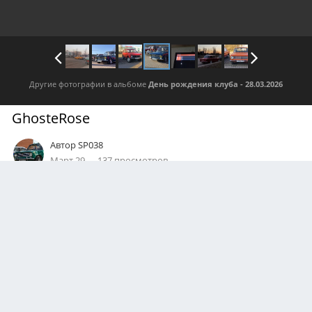
Другие фотографии в альбоме
День рождения клуба - 28.03.2026
GhosteRose
Автор
SP038
Март 29
137 просмотров
Посмотреть все изображения автора
0
Подписчики
1