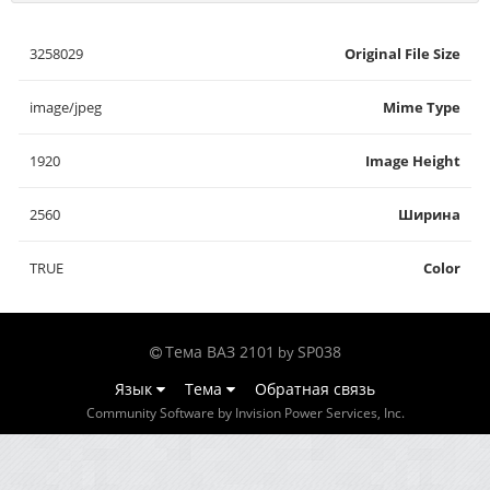
3258029
Original File Size
image/jpeg
Mime Type
1920
Image Height
2560
Ширина
TRUE
Color
Тема ВАЗ 2101
SP038
by
Язык
Тема
Обратная связь
Community Software by Invision Power Services, Inc.