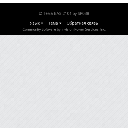
Тема ВАЗ 2101
SP038
by
Язык
Тема
Обратная связь
Community Software by Invision Power Services, Inc.