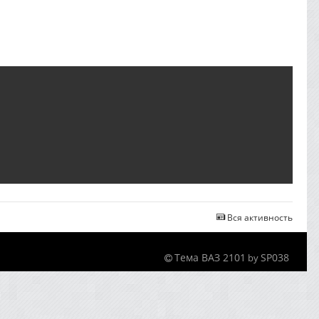
Вся активность
Тема ВАЗ 2101
SP038
by