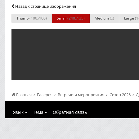
Назад к странице изображения
Thumb
(100x100)
Small
(240x135)
Medium
(x)
Large
(1
Главная
Галерея
Встречи и мероприятия
Сезон 2026
Д
Язык
Тема
Обратная связь