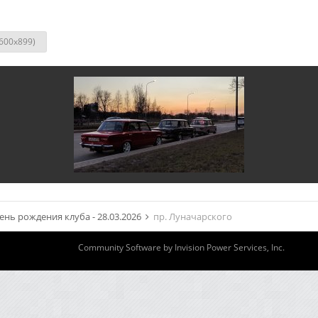
600x899)
ень рождения клуба - 28.03.2026
пр. Луначарского
Community Software by Invision Power Services, Inc.