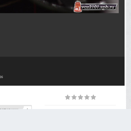
26
одписчики
1
ИЗ АЛЬБОМА
Олдтаймер-галерея и открытие сезона - 11.04.2026
31 фото
1 комментарий