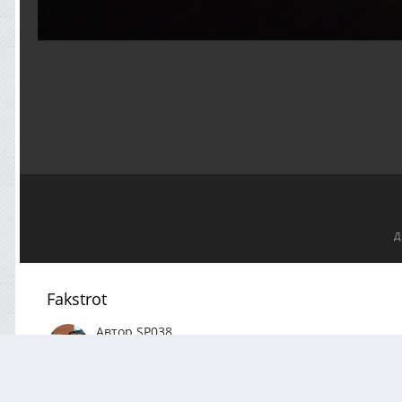
Д
Fakstrot
Автор
SP038
Апрель 13
142 просмотра
Посмотреть все изобра
АВТОР