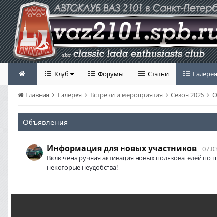
Клуб
Форумы
Статьи
Галерея
Главная
Галерея
Встречи и мероприятия
Сезон 2026
О
Объявления
Информация для новых участников
07.03
Включена ручная активация новых пользователей по п
некоторые неудобства!