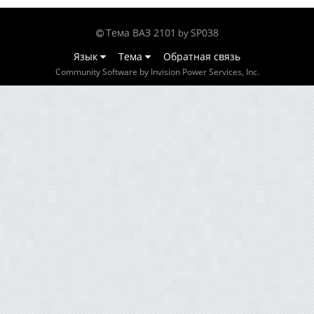
Тема ВАЗ 2101
SP038
by
Язык
Тема
Обратная связь
Community Software by Invision Power Services, Inc.