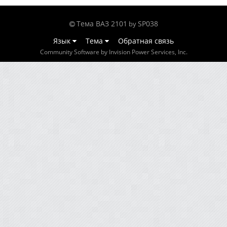
Тема ВАЗ 2101
SP038
by
Язык
Тема
Обратная связь
Community Software by Invision Power Services, Inc.