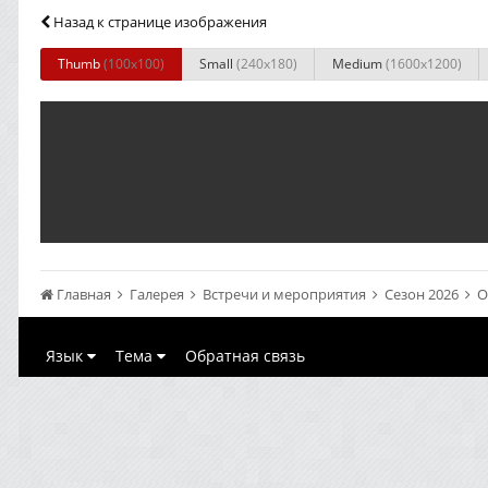
Назад к странице изображения
Thumb
(100x100)
Small
(240x180)
Medium
(1600x1200)
Главная
Галерея
Встречи и мероприятия
Сезон 2026
О
Язык
Тема
Обратная связь