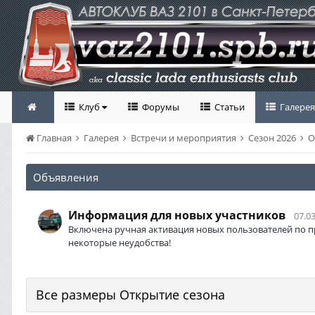
Клуб
Форумы
Статьи
Галерея
Главная
Галерея
Встречи и мероприятия
Сезон 2026
О
Объявления
Информация для новых участников
07.03
Включена ручная активация новых пользователей по п
некоторые неудобства!
Все размеры Открытие сезона