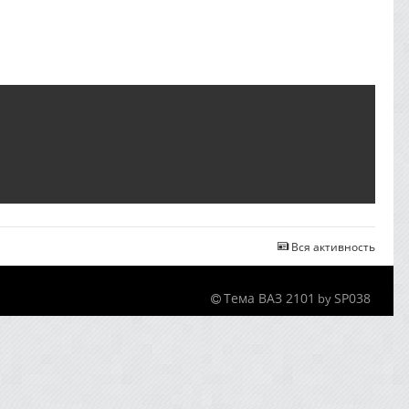
Вся активность
Тема ВАЗ 2101
SP038
by