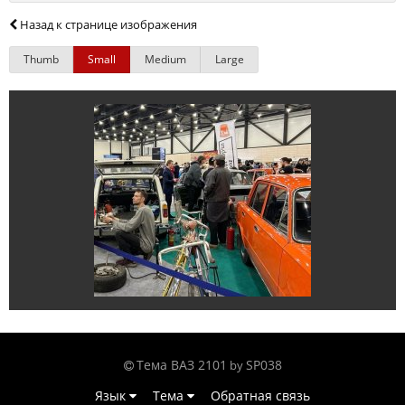
Назад к странице изображения
Thumb
Small
Medium
Large
Тема ВАЗ 2101
SP038
by
Язык
Тема
Обратная связь