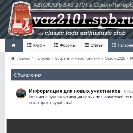
Клуб
Форумы
Статьи
Галерея
Главная
Галерея
Встречи и мероприятия
Сезон 2026
9
Объявления
Информация для новых участников
07.03
Включена ручная активация новых пользователей по п
некоторые неудобства!