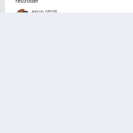
restroder
Автор
SP038
Апрель 27
114 просмотра
Посмотреть все изобра
0 Комментариев
Комментариев нет