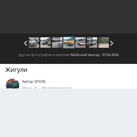
Другие фотографии в альбоме
Майский выезд - 37.05.2026
Жигули
Автор
SP038
Июнь 8
86 просмотров
Посмотреть все изображения автора
0
Подписчики
1