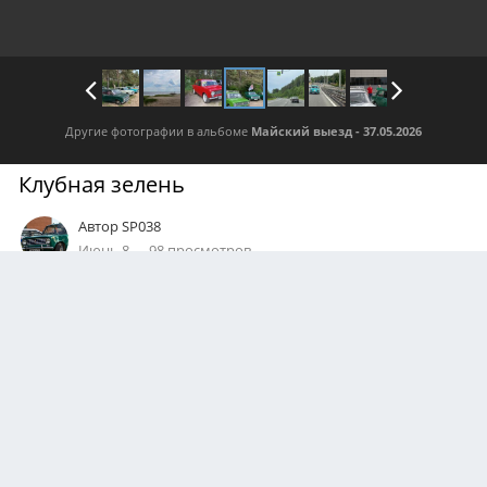
Другие фотографии в альбоме
Майский выезд - 37.05.2026
Клубная зелень
Автор
SP038
Июнь 8
98 просмотров
Посмотреть все изображения автора
0
Подписчики
1