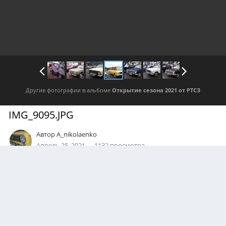
Другие фотографии в альбоме
Открытие сезона 2021 от РТСЗ
IMG_9095.JPG
Автор
A_nikolaenko
Апрель 25, 2021
1132 просмотра
Посмотреть все изображения автора
0
Подписчики
0