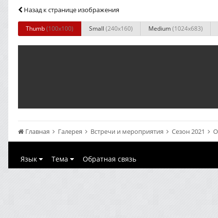
Назад к странице изображения
Thumb
(100x100)
Small
(240x160)
Medium
(1024x683)
Главная
Галерея
Встречи и мероприятия
Сезон 2021
О
Язык
Тема
Обратная связь