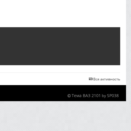
Вся активность
Тема ВАЗ 2101
SP038
by