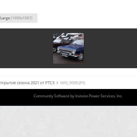
Large
(1600x1067)
ткрытие сезона 2021 от РТСЗ
IMG_9096.JPG
Community Software by Invision Power Services, Inc.