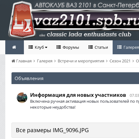
Клуб
Форумы
Статьи
Галерея
Главная
Галерея
Встречи и мероприятия
Сезон 2021
О
Объявления
Информация для новых участников
07.03
Включена ручная активация новых пользователей по п
некоторые неудобства!
Все размеры IMG_9096.JPG