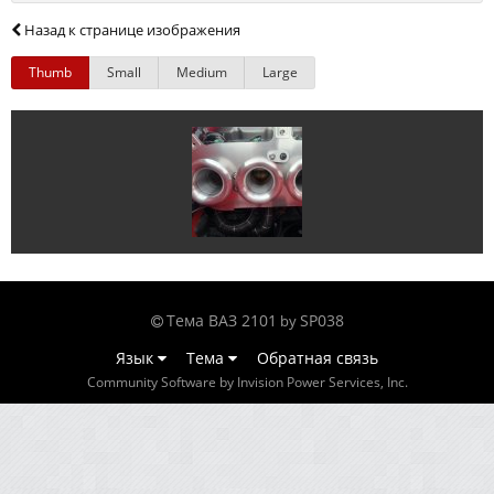
Назад к странице изображения
Thumb
Small
Medium
Large
Тема ВАЗ 2101
SP038
by
Язык
Тема
Обратная связь
Community Software by Invision Power Services, Inc.