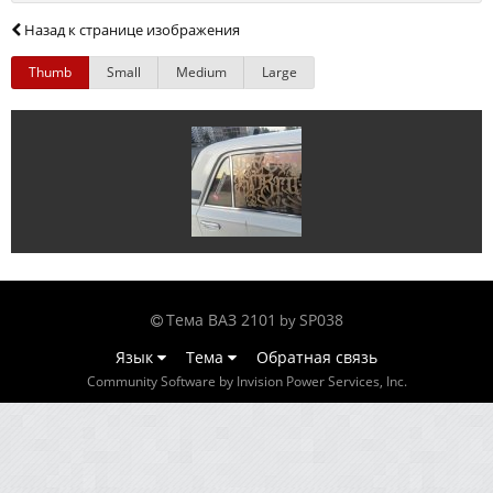
Назад к странице изображения
Thumb
Small
Medium
Large
Тема ВАЗ 2101
SP038
by
Язык
Тема
Обратная связь
Community Software by Invision Power Services, Inc.