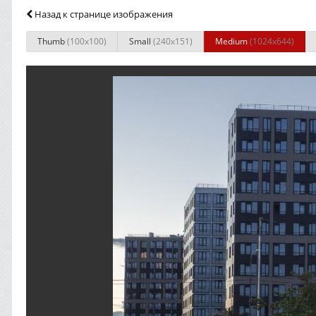
Назад к странице изображения
Thumb
(100x100)
Small
(240x151)
Medium
(1024x644)