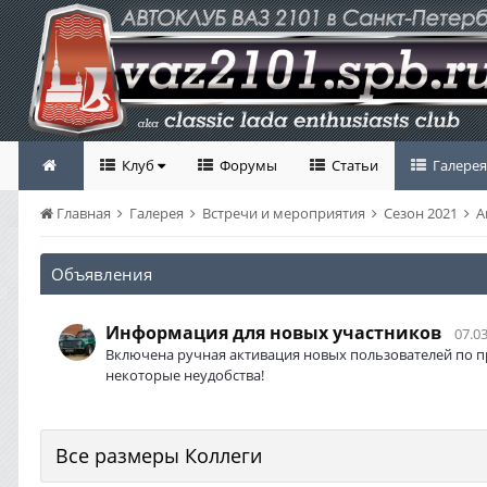
Клуб
Форумы
Статьи
Галерея
Главная
Галерея
Встречи и мероприятия
Сезон 2021
А
Объявления
Информация для новых участников
07.03
Включена ручная активация новых пользователей по п
некоторые неудобства!
Все размеры Коллеги