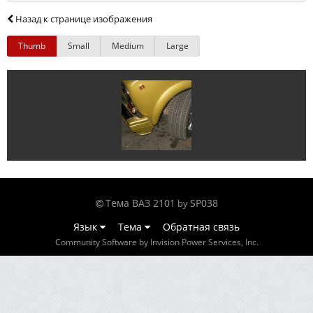
Назад к странице изображения
Thumb
Small
Medium
Large
Тема ВАЗ 2101
SP038
by
Язык
Тема
Обратная связь
Community Software by Invision Power Services, Inc.