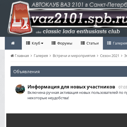
Клуб
Форумы
Статьи
Галерея
Главная
Галерея
Встречи и мероприятия
Сезон 2021
Э
Объявления
Информация для новых участников
07.03
Включена ручная активация новых пользователей по п
некоторые неудобства!