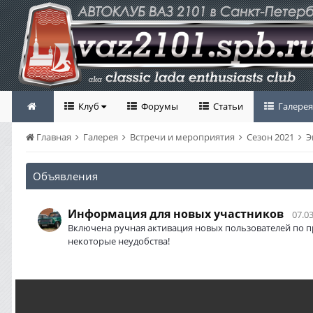
Клуб
Форумы
Статьи
Галерея
Главная
Галерея
Встречи и мероприятия
Сезон 2021
Э
Объявления
Информация для новых участников
07.03
Включена ручная активация новых пользователей по п
некоторые неудобства!