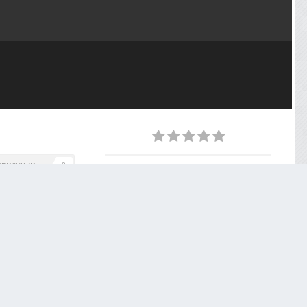
дписчики
0
ИЗ АЛЬБОМА
Экскурсия в Кронштадт - 04.09.2021
31 фото
2 комментария
0
PHOTO INFORMATION
Показать EXIF данные