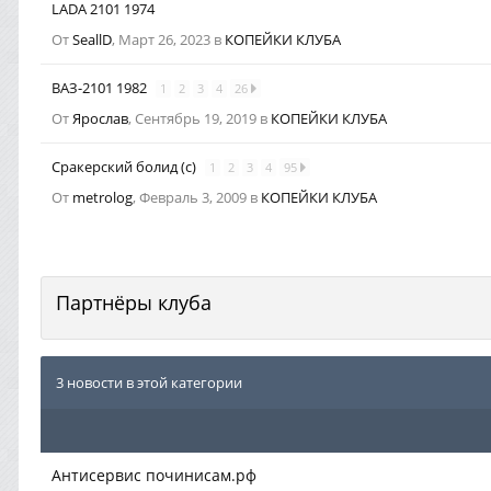
LADA 2101 1974
От
SeallD
,
Март 26, 2023
в
КОПЕЙКИ КЛУБА
ВАЗ-2101 1982
1
2
3
4
26
От
Ярослав
,
Сентябрь 19, 2019
в
КОПЕЙКИ КЛУБА
Сракерский болид (с)
1
2
3
4
95
От
metrolog
,
Февраль 3, 2009
в
КОПЕЙКИ КЛУБА
Партнёры клуба
3 новости в этой категории
Антисервис починисам.рф