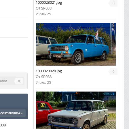
1000023021.jpg
0
От
SP038
Июль 25
1000023020.jpg
0
От
SP038
чики
0
Июль 25
СОРТИРОВКА
038