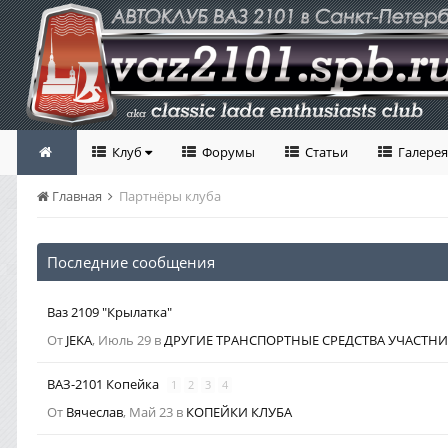
Клуб
Форумы
Статьи
Галерея
Главная
Партнёры клуба
Последние сообщения
Ваз 2109 "Крылатка"
От
JEKA
,
Июль 29
в
ДРУГИЕ ТРАНСПОРТНЫЕ СРЕДСТВА УЧАСТНИ
ВАЗ-2101 Копейка
1
2
3
4
От
Вячеслав
,
Май 23
в
КОПЕЙКИ КЛУБА