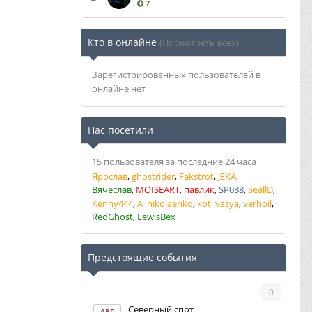
7
Кто в онлайне
(Посмотреть всех)
Зарегистрированных пользователей в
онлайне нет
Нас посетили
15 пользователя за последние 24 часа
Ярослав
ghostrider
Fakstrot
JEKA
Вячеслав
MOISEART
павлик
SP038
SeallD
Kenny444
A_nikolaenko
kot_vasya
verhoil
RedGhost
LewisBex
Предстоящие события
0
Северный спот
АВГ