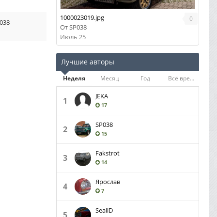
1000023019.jpg
0
038
От
SP038
Июль 25
Лучшие авторы
Неделя
Месяц
Год
Всё время
JEKA
1
17
SP038
2
15
Fakstrot
3
14
Ярослав
4
7
SeallD
5