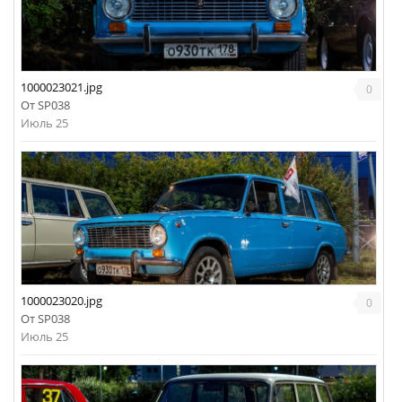
1000023021.jpg
0
От
SP038
Июль 25
1000023020.jpg
0
От
SP038
Июль 25