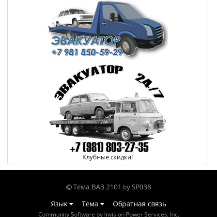
Клубные скидки!
Тема ВАЗ 2101
SP038
by
Язык
Тема
Обратная связь
Community Software by Invision Power Services, Inc.