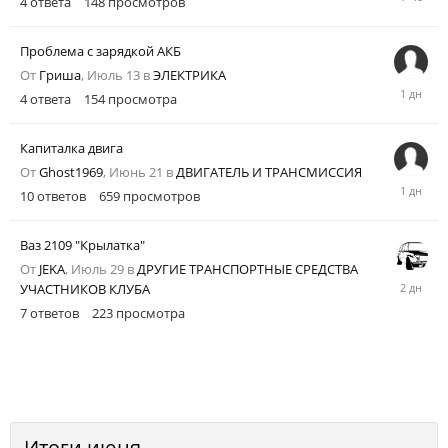
4
ответа
148
просмотров
часов
назад
Проблема с зарядкой АКБ
От
Гриша
,
Июль 13
в
ЭЛЕКТРИКА
Четверг
4
ответа
154
просмотра
в
09:46
Капиталка двига
От
Ghost1969
,
Июнь 21
в
ДВИГАТЕЛЬ И ТРАНСМИССИЯ
Четверг
10
ответов
659
просмотров
в
09:43
Ваз 2109 "Крылатка"
От
JEKA
,
Июль 29
в
ДРУГИЕ ТРАНСПОРТНЫЕ СРЕДСТВА
Среда
УЧАСТНИКОВ КЛУБА
в
7
ответов
223
просмотра
22:57
Итоги июня