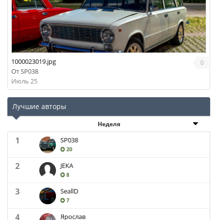
1000023019.jpg
0
От
SP038
Июль 25
Лучшие авторы
Неделя
1
SP038
20
2
JEKA
8
3
SeallD
7
4
Ярослав