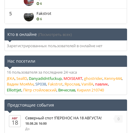
6
5
Fakstrot
6
Кто в онлайне
(Посмотреть всех)
Зарегистрированных пользователей в онлайне нет
Нас посетили
16 пользователя за последние 24 часа
JEKA
SeallD
Danyadidntfuckup
MOISEART
ghostrider
Kenny444
Вадим МояМи
SP038
Fakstrot
Ярослав
VanillA
павлик
Elliottjet
Пётр стойловский
Вячеслав
Кирилл 210740
Предстоящие события
Северный спот !ПЕРЕНОС НА 18 АВГУСТА!
АВГ
0
18
18.08.26 16:00
До