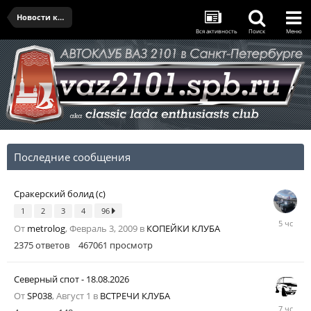
Новости клуба
Вся активность
Поиск
Меню
Последние сообщения
Сракерский болид (с)
1
2
3
4
96
5
От
metrolog
,
Февраль 3, 2009
в
КОПЕЙКИ КЛУБА
часов
назад
2375
ответов
467061
просмотр
Северный спот - 18.08.2026
От
SP038
,
Август 1
в
ВСТРЕЧИ КЛУБА
7