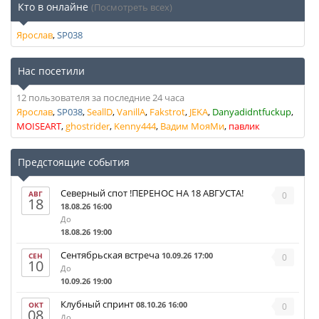
Кто в онлайне
(Посмотреть всех)
Ярослав
SP038
Нас посетили
12 пользователя за последние 24 часа
Ярослав
SP038
SeallD
VanillA
Fakstrot
JEKA
Danyadidntfuckup
MOISEART
ghostrider
Kenny444
Вадим МояМи
павлик
Предстоящие события
Северный спот !ПЕРЕНОС НА 18 АВГУСТА!
АВГ
0
18
18.08.26 16:00
До
18.08.26 19:00
Сентябрьская встреча
10.09.26 17:00
СЕН
0
10
До
10.09.26 19:00
Клубный спринт
08.10.26 16:00
ОКТ
0
08
До