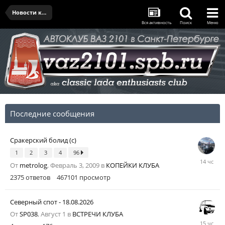
Новости клуба
Вся активность
Поиск
Меню
Последние сообщения
Сракерский болид (с)
1
2
3
4
96
14
От
metrolog
,
Февраль 3, 2009
в
КОПЕЙКИ КЛУБА
часов
назад
2375
ответов
467101
просмотр
Северный спот - 18.08.2026
От
SP038
,
Август 1
в
ВСТРЕЧИ КЛУБА
15