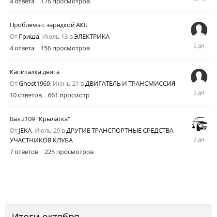
4
ответа
176
просмотров
часов
назад
Проблема с зарядкой АКБ
От
Гриша
,
Июль 13
в
ЭЛЕКТРИКА
Четверг
4
ответа
156
просмотров
в
09:46
Капиталка двига
От
Ghost1969
,
Июнь 21
в
ДВИГАТЕЛЬ И ТРАНСМИССИЯ
Четверг
10
ответов
661
просмотр
в
09:43
Ваз 2109 "Крылатка"
От
JEKA
,
Июль 29
в
ДРУГИЕ ТРАНСПОРТНЫЕ СРЕДСТВА
Среда
УЧАСТНИКОВ КЛУБА
в
7
ответов
225
просмотров
22:57
Итоги октября