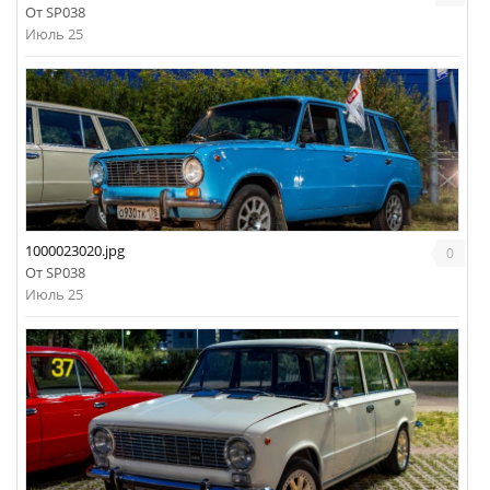
От
SP038
Июль 25
1000023020.jpg
0
От
SP038
Июль 25