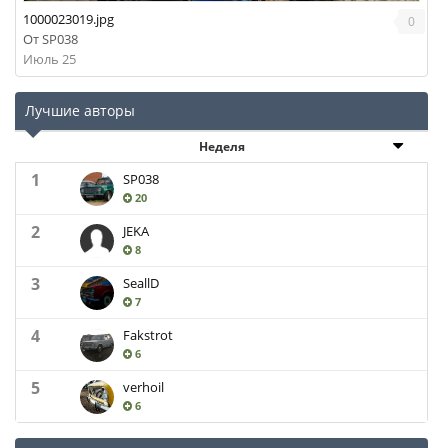
1000023019.jpg
0
От
SP038
Июль 25
Лучшие авторы
Неделя
1
SP038
20
2
JEKA
8
3
SeallD
7
4
Fakstrot
6
5
verhoil
6