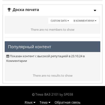
Доска почета
CUSTOM DATE
В КОММЕНТАРИИ
There are no members to show
Популярный контент
Показан контент с высокой репутацией в 23.10.24 в
Комментарии
There are no results to show
Тема ВАЗ 2101
SP038
by
Язык
Тема
Обратная связь