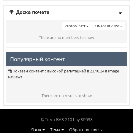
Доска почета
CUSTOM DATE
В IMAGE REVIEWS
There are no members to show
Популярный контент
Показан контент с высокой репутацией в 23.10.24 в Image
Reviews
There are no results to show
Тема ВАЗ 2101
SP038
by
Язык
Тема
Обратная связь