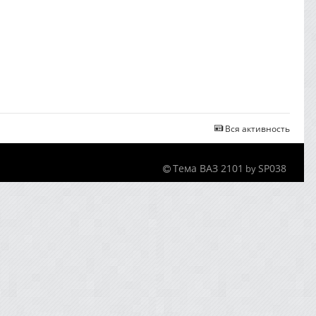
Вся активность
Тема ВАЗ 2101
SP038
by