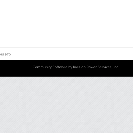
на это
Community Software by Invision Power Services, Inc.