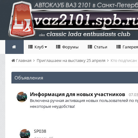
Клуб
Форумы
Статьи
Галерея
Главная
Приглашаем на выставку 25 апреля
Кто подписан 
Объявления
Информация для новых участников
07.03
Включена ручная активация новых пользователей по п
некоторые неудобства!
SP038