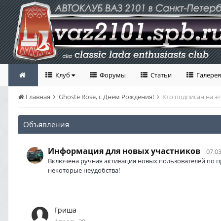
Клуб
Форумы
Статьи
Галерея
Главная
Ghoste Rose, с Днём Рождения!
Кто подписан на э
Объявления
Информация для новых участников
07.03
Включена ручная активация новых пользователей по п
некоторые неудобства!
Гриша