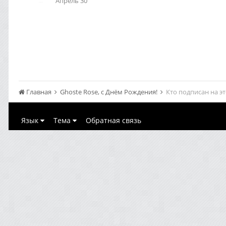
Апрель 30
Главная
Ghoste Rose, с Днём Рождения!
Кто подписан на э
Язык
Тема
Обратная связь