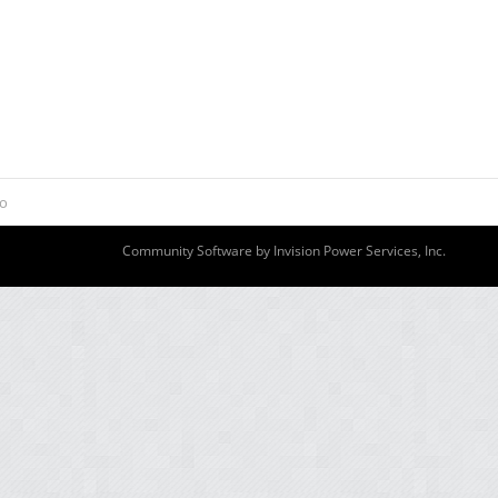
то
Community Software by Invision Power Services, Inc.