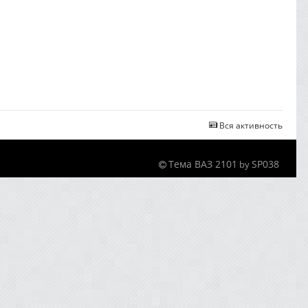
Вся активность
Тема ВАЗ 2101
SP038
by