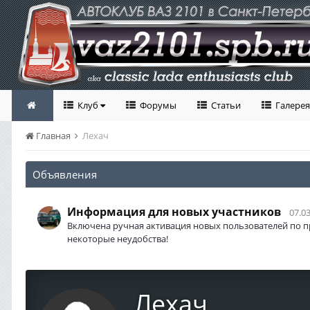
Клуб
Форумы
Статьи
Галерея
Главная
Лехач
Объявления
Информация для новых участников
07.03
Включена ручная активация новых пользователей по п
некоторые неудобства!
Лехач