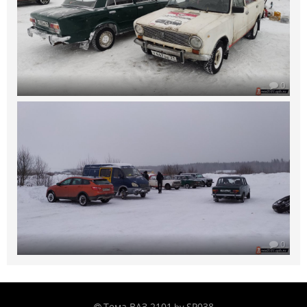
0
0
Тема ВАЗ 2101
SP038
by