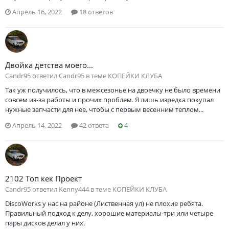
Апрель 16, 2022
18 ответов
Двойка детства моего...
Саndr95 ответил Саndr95 в теме
КОПЕЙКИ КЛУБА
Так уж получилось, что в межсезонье на двоечку не было времени
совсем из-за работы и прочих проблем. Я лишь изредка покупал
нужные запчасти для нее, чтобы с первым весенним теплом...
Апрель 14, 2022
42 ответа
4
2102 Топ кек Проект
Саndr95 ответил Kenny444 в теме
КОПЕЙКИ КЛУБА
DiscoWorks у нас на районе (Лиственная ул) не плохие ребята.
Правильный подход к делу, хорошие материалы-три или четыре
пары дисков делал у них.