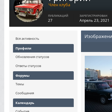
Член клуба
ПУБЛИКАЦИЙ
ЗАРЕГИСТРИРОВАН
27
Апрель 23, 2021
Изображени
Вся активность
Профили
Обновления статусов
Ответы статусов
Форумы
Темы
Сообщения
Календарь
События