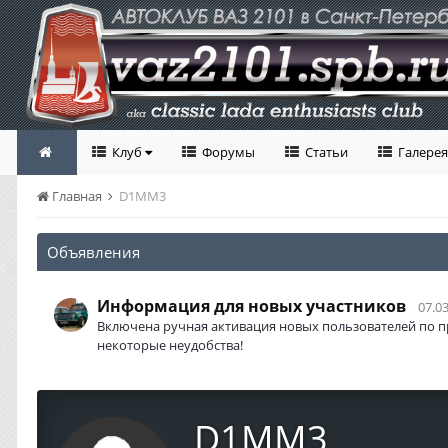
Клуб
Форумы
Статьи
Галерея
Главная
D1MM3
Объявления
Информация для новых участников
07.03
Включена ручная активация новых пользователей по п
некоторые неудобства!
D1MM3