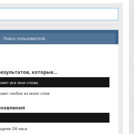
Поиск пользователя
езультатов, которые...
ржит
все
мои слова
ржит
любое
из моих слов
бновления
едние 24 часа