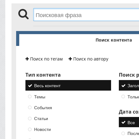
Поиск контента
Поиск по тегам
Поиск по автору
Тип контента
Поиск р
Весь контент
Загол
Темы
Тольк
События
Дата с
Статьи
Все
Новости
Посл