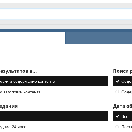
езультатов в...
Поиск р
овки и содержание контента
Соде
о заголовки контента
Соде
оздания
Дата о
Все
едние 24 часа
Посл