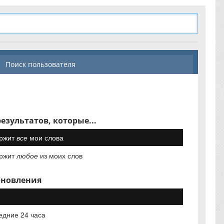
Поиск пользователя
езультатов, которые...
ржит
все
мои слова
ржит
любое
из моих слов
бновления
едние 24 часа