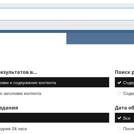
езультатов в...
Поиск р
овки и содержание контента
Соде
о заголовки контента
Соде
оздания
Дата о
Все
едние 24 часа
Посл