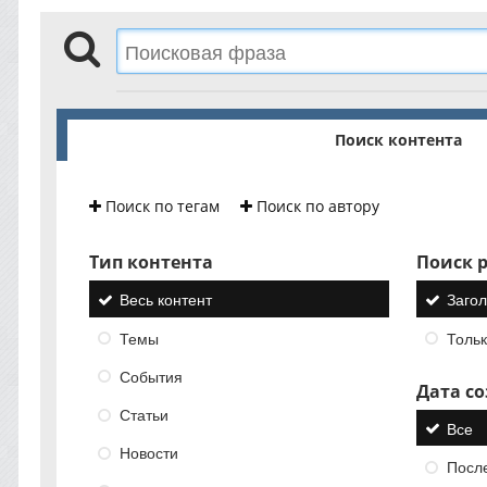
Поиск контента
Поиск по тегам
Поиск по автору
Тип контента
Поиск р
Весь контент
Загол
Темы
Тольк
События
Дата с
Статьи
Все
Новости
Посл