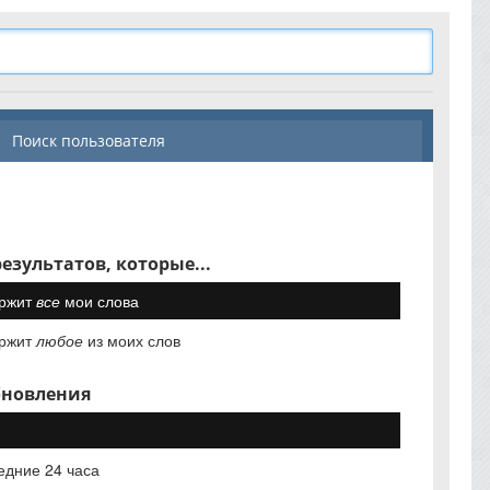
Поиск пользователя
езультатов, которые...
ржит
все
мои слова
ржит
любое
из моих слов
бновления
едние 24 часа