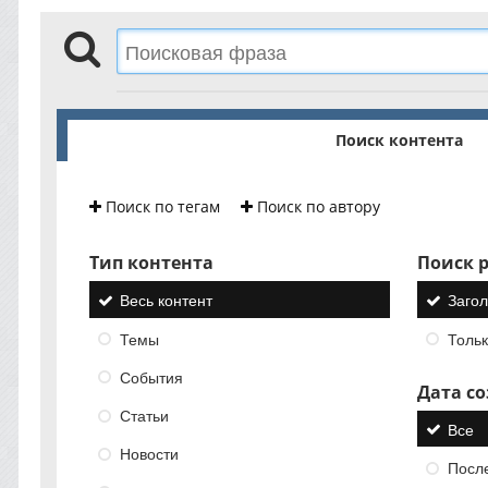
Поиск контента
Поиск по тегам
Поиск по автору
Тип контента
Поиск р
Весь контент
Загол
Темы
Тольк
События
Дата с
Статьи
Все
Новости
Посл