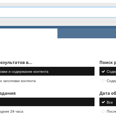
езультатов в...
Поиск р
овки и содержание контента
Соде
о заголовки контента
Соде
оздания
Дата о
Все
едние 24 часа
Посл