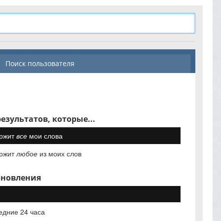
Поиск пользователя
езультатов, которые...
ржит
все
мои слова
ржит
любое
из моих слов
бновления
едние 24 часа