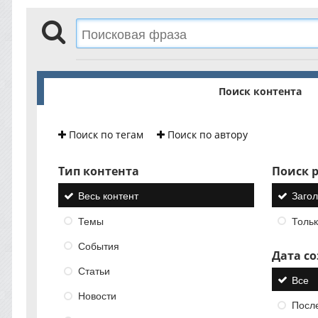
Поиск контента
Поиск по тегам
Поиск по автору
Тип контента
Поиск р
Весь контент
Загол
Темы
Тольк
События
Дата с
Статьи
Все
Новости
Посл