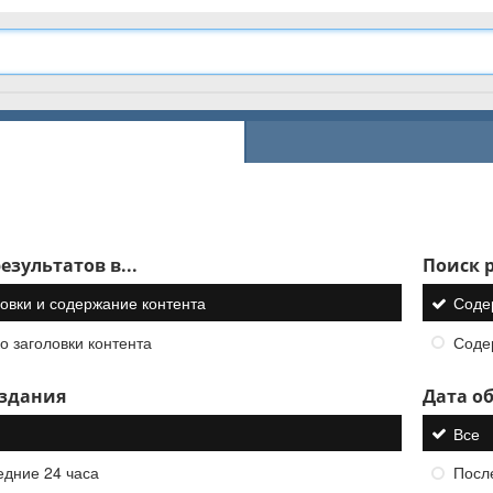
езультатов в...
Поиск р
овки и содержание контента
Соде
о заголовки контента
Соде
оздания
Дата о
Все
едние 24 часа
Посл