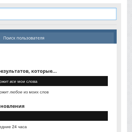
Поиск пользователя
езультатов, которые...
ржит
все
мои слова
ржит
любое
из моих слов
бновления
едние 24 часа