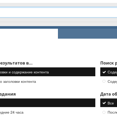
езультатов в...
Поиск р
овки и содержание контента
Соде
о заголовки контента
Соде
оздания
Дата о
Все
едние 24 часа
Посл