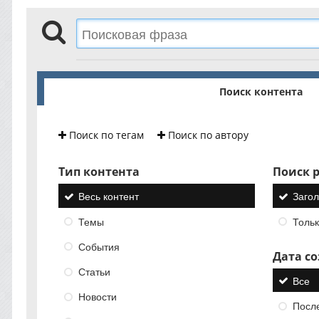
Поиск контента
Поиск по тегам
Поиск по автору
Тип контента
Поиск р
Весь контент
Загол
Темы
Тольк
События
Дата с
Статьи
Все
Новости
Посл