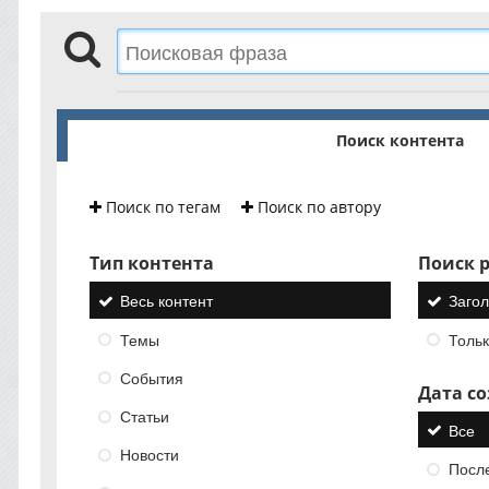
Поиск контента
Поиск по тегам
Поиск по автору
Тип контента
Поиск р
Весь контент
Загол
Темы
Тольк
События
Дата с
Статьи
Все
Новости
Посл