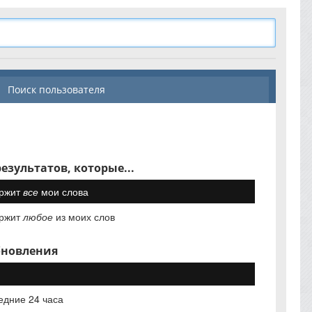
Поиск пользователя
езультатов, которые...
ржит
все
мои слова
ржит
любое
из моих слов
бновления
едние 24 часа