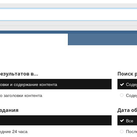
езультатов в...
Поиск р
овки и содержание контента
Соде
о заголовки контента
Соде
оздания
Дата о
Все
едние 24 часа
Посл