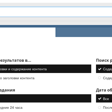
езультатов в...
Поиск р
овки и содержание контента
Соде
о заголовки контента
Соде
оздания
Дата о
Все
едние 24 часа
Посл