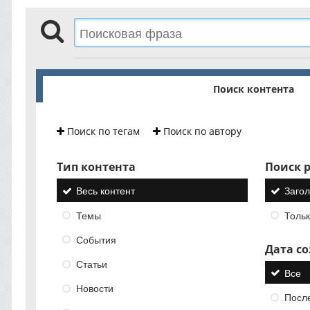
Поиск контента
Поиск по тегам
Поиск по автору
Тип контента
Поиск р
Весь контент
Загол
Темы
Тольк
События
Дата с
Статьи
Все
Новости
Посл