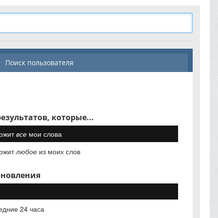
Поиск пользователя
езультатов, которые...
ржит
все
мои слова
ржит
любое
из моих слов
бновления
едние 24 часа