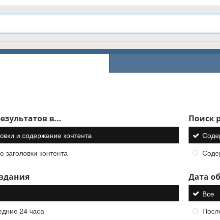
езультатов в...
Поиск р
овки и содержание контента
Соде
о заголовки контента
Соде
оздания
Дата о
Все
едние 24 часа
Посл