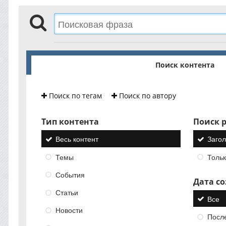
Поиск контента
Поиск по тегам
Поиск по автору
Тип контента
Поиск р
Весь контент
Загол
Темы
Тольк
События
Дата с
Статьи
Все
Новости
Посл