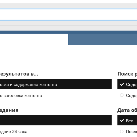
езультатов в...
Поиск р
овки и содержание контента
Соде
о заголовки контента
Соде
оздания
Дата о
Все
едние 24 часа
Посл