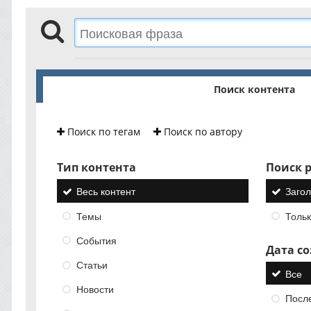
Поиск контента
Поиск по тегам
Поиск по автору
Тип контента
Поиск р
Весь контент
Загол
Темы
Тольк
События
Дата с
Статьи
Все
Новости
Посл