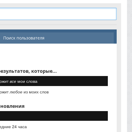
Поиск пользователя
езультатов, которые...
ржит
все
мои слова
ржит
любое
из моих слов
бновления
едние 24 часа