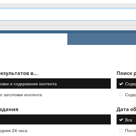
езультатов в...
Поиск р
овки и содержание контента
Соде
о заголовки контента
Соде
оздания
Дата о
Все
едние 24 часа
Посл