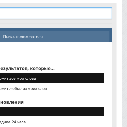
Поиск пользователя
езультатов, которые...
ржит
все
мои слова
ржит
любое
из моих слов
бновления
едние 24 часа