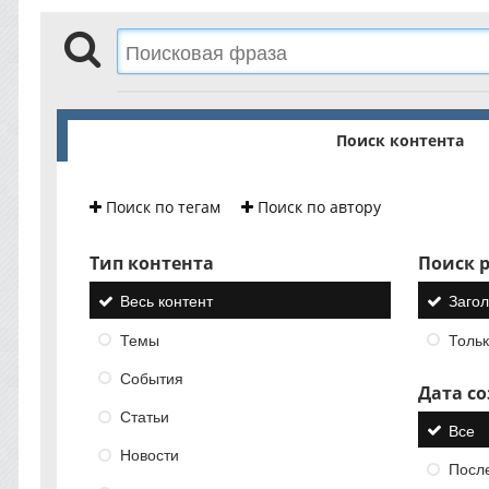
Поиск контента
Поиск по тегам
Поиск по автору
Тип контента
Поиск р
Весь контент
Загол
Темы
Тольк
События
Дата с
Статьи
Все
Новости
Посл