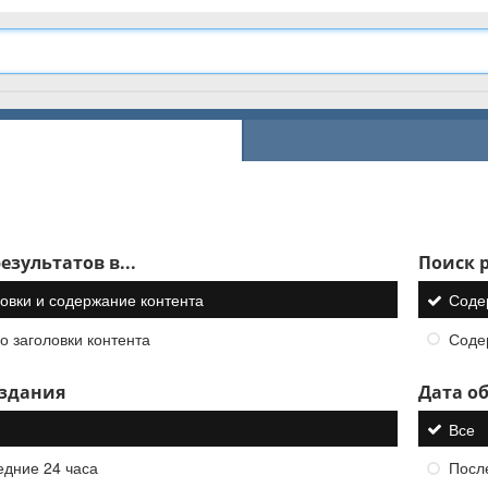
езультатов в...
Поиск р
овки и содержание контента
Соде
о заголовки контента
Соде
оздания
Дата о
Все
едние 24 часа
Посл