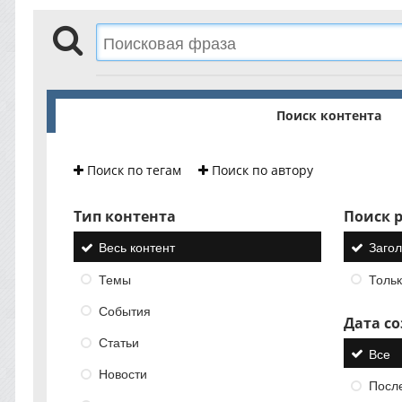
Поиск контента
Поиск по тегам
Поиск по автору
Тип контента
Поиск р
Весь контент
Загол
Темы
Тольк
События
Дата с
Статьи
Все
Новости
Посл