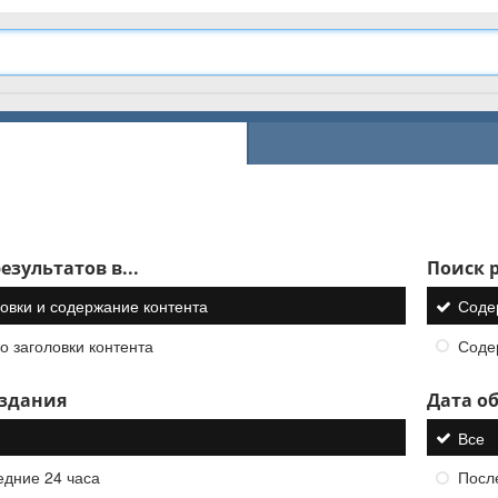
езультатов в...
Поиск р
овки и содержание контента
Соде
о заголовки контента
Соде
оздания
Дата о
Все
едние 24 часа
Посл