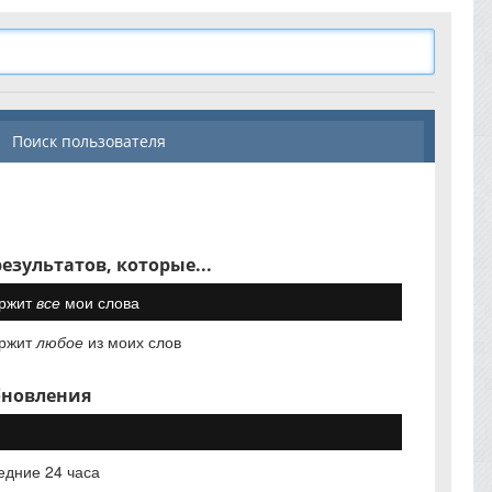
Поиск пользователя
езультатов, которые...
ржит
все
мои слова
ржит
любое
из моих слов
бновления
едние 24 часа