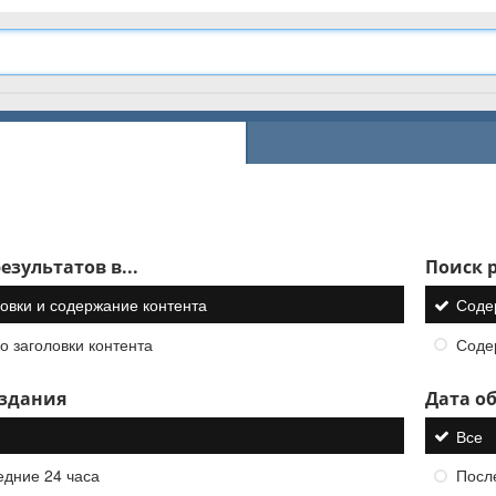
езультатов в...
Поиск р
овки и содержание контента
Соде
о заголовки контента
Соде
оздания
Дата о
Все
едние 24 часа
Посл