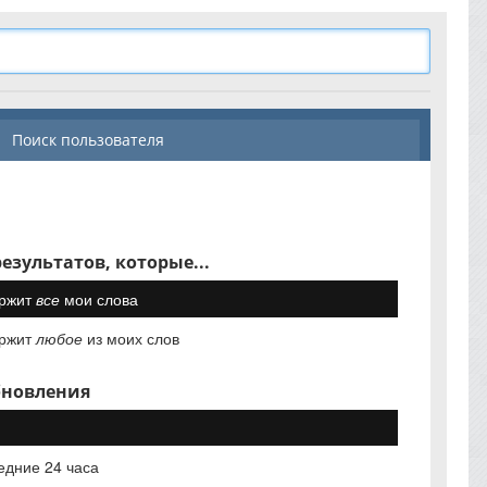
Поиск пользователя
езультатов, которые...
ржит
все
мои слова
ржит
любое
из моих слов
бновления
едние 24 часа