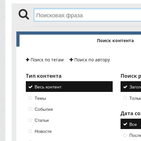
Поиск контента
Поиск по тегам
Поиск по автору
Тип контента
Поиск р
Весь контент
Загол
Темы
Тольк
События
Дата с
Статьи
Все
Новости
Посл