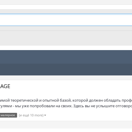
RAGE
имой теоретической и опытной базой, которой должен обладать профи
лями - мы уже попробовали на своих. Здесь вы не услышите отговорок т
малярное
(и ещё 10 more)