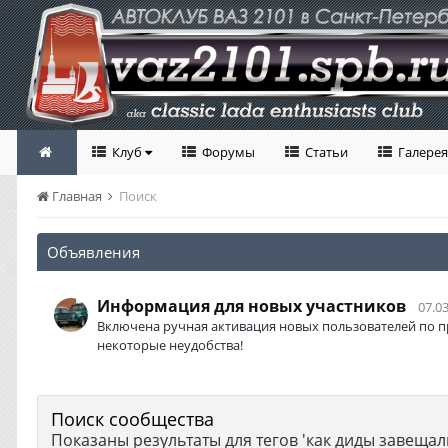
Клуб
Форумы
Статьи
Галерея
Главная
Поиск
Объявления
Информация для новых участников
07.03
Включена ручная активация новых пользователей по п
некоторые неудобства!
Поиск сообщества
Показаны результаты для тегов 'как диды завещали