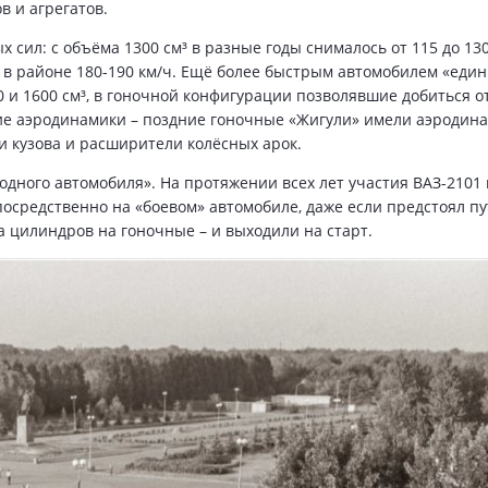
в и агрегатов.
ил: с объёма 1300 см³ в разные годы снималось от 115 до 130 
в районе 180-190 км/ч. Ещё более быстрым автомобилем «един
0 и 1600 см³, в гоночной конфигурации позволявшие добиться о
итие аэродинамики – поздние гоночные «Жигули» имели аэродин
 кузова и расширители колёсных арок.
одного автомобиля». На протяжении всех лет участия ВАЗ-2101 
осредственно на «боевом» автомобиле, даже если предстоял пу
а цилиндров на гоночные – и выходили на старт.