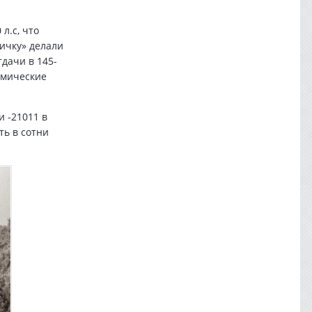
л.с, что
ичку» делали
тдачи в 145-
амические
и -21011 в
ть в сотни