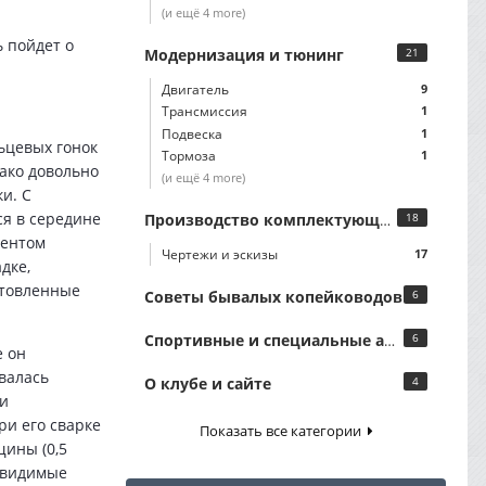
(и ещё 4 more)
 пойдет о
Модернизация и тюнинг
21
Двигатель
9
Трансмиссия
1
Подвеска
1
ьцевых гонок
Тормоза
1
нако довольно
(и ещё 4 more)
и. С
ся в середине
Производство комплектующих
18
ментом
Чертежи и эскизы
17
дке,
отовленные
Советы бывалых копейководов
6
Спортивные и специальные автомобили
6
е он
валась
О клубе и сайте
4
ли
ри его сварке
Показать все категории
ины (0,5
Невидимые