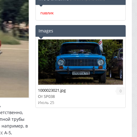
павлик
Images
1000023021.jpg
0
От
SP038
Июль 25
ь
етственно,
опной трубы
 например, в
с А-5,