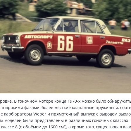
ровке. В гоночном моторе конца 1970-х можно было обнаружит
с широкими фазами, более жёсткие клапанные пружины и, соотв
ые карбюраторы Weber и прямоточный выпуск с выводом выхл
» моделей были представлены в различных гоночных классах –
классе 8 (с объёмом до 1600 см³), а кроме того, существовал клас