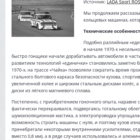
Источник:
LADA Sport RO
Мы продолжаем рассказыв
кольцевых машинах, кото
Технические особеннос
Подобно раллийным «един
в начале 1970-х несильн
быстро гонщики начали дорабатывать автомобили в части 
развитием технологий «единички» становились заметно б
1970-х, на трассе «Чайка» позволяли сократить время пр
стального болтового каркаса безопасности кузова, спорти
увеличенной колее и широким стальным дисками колёс, 
диски из лёгкого магниевого сплава.
Постепенно, с приобретением гоночного опыта, наравне с
фактически перекраивался, подвергаясь тотальному обле
шумоизоляционная мастика, а электропроводка упрощалас
возможность строить машины с нуля, и поэтому кузов из
пренебрегали некоторыми внутренними усилителями, отд
вместо 0,8 мм), а в ряде случаев использовались и алюм