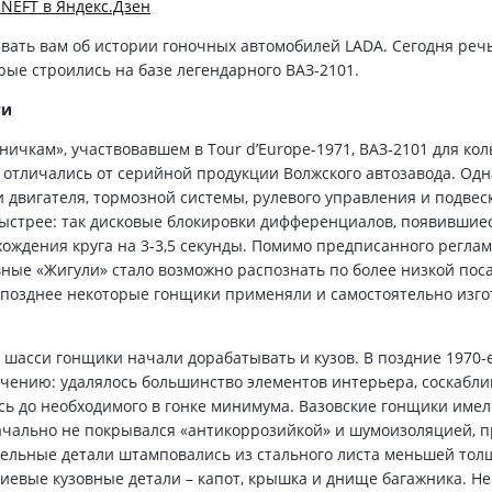
SNEFT в Яндекс.Дзен
ать вам об истории гоночных автомобилей LADA. Сегодня речь
рые строились на базе легендарного ВАЗ-2101.
ти
ичкам», участвовавшем в Tour d’Europe-1971, ВАЗ-2101 для кол
о отличались от серийной продукции Волжского автозавода. Од
двигателя, тормозной системы, рулевого управления и подвеск
ыстрее: так дисковые блокировки дифференциалов, появившие
охождения круга на 3-3,5 секунды. Помимо предписанного регла
вные «Жигули» стало возможно распознать по более низкой поса
а позднее некоторые гонщики применяли и самостоятельно изг
 шасси гонщики начали дорабатывать и кузов. В поздние 1970-
гчению: удалялось большинство элементов интерьера, соскабли
ь до необходимого в гонке минимума. Вазовские гонщики име
начально не покрывался «антикоррозийкой» и шумоизоляцией, п
ельные детали штамповались из стального листа меньшей толщ
иниевые кузовные детали – капот, крышка и днище багажника. 